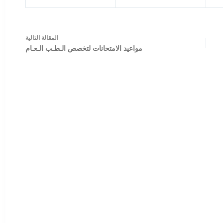
ال
مقالة
التالية
مواعيد الامتحانات لتخصص الـطـب الـعـام