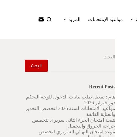
ا
ل
ت
مواعيد الإمتحانات
المزيد
ج
ا
و
ز
إ
ل
البحث
ى
ا
البحث
ل
م
ح
Recent Posts
ت
و
هام : تفعيل طلب بيانات الدخول للوحة التحكم
ى
دور فبراير 2026
مواعيد الامتحانات لسنة 2026 لتخصص التخدير
والعناية الفائقة
نتيجة امتحان الجزء الثاني سريري لتخصص
جراحة الحروق والتجميل
موعد امتحان النهائي السريري لتخصص