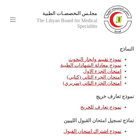
ا
ل
مجلـس التخصصـات الطبية
ت
The Libyan Board for Medical
ج
Specialitis
ا
و
ز
إ
النماذج
ل
نموذج تقييم وايجاز البحوث
ى
نموذج معادلة الشهادات الطبية
ا
امتحان الجزء الاول
ل
امتحان الجزء الثاني (كتابي)
م
امتحان الجزء الثاني (سريري)
ح
ت
و
نموذج تعارف خريج
ى
نموذج تعارف للخريج
نماذج تسجيل امتحان القبول الليبين
نموذج اشتراك امتحان القبول