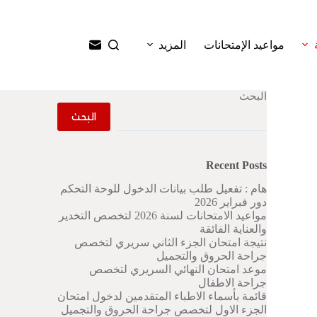
ا
ل
ت
مواعيد الإمتحانات
المزيد
ج
ا
و
ز
البحث
إ
البحث
ل
ى
ا
ل
Recent Posts
م
ح
هام : تفعيل طلب بيانات الدخول للوحة التحكم
ت
دور فبراير 2026
و
مواعيد الامتحانات لسنة 2026 لتخصص التخدير
ى
والعناية الفائقة
نتيجة امتحان الجزء الثاني سريري لتخصص
جراحة الحروق والتجميل
موعد امتحان النهائي السريري لتخصص
جراحة الاطفال
قائمة بأسماء الاطباء المتقدمين لدخول امتحان
الجزء الاول لتخصص جراحة الحروق والتجميل