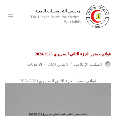
ا
ل
مجلـس التخصصـات الطبية
ت
The Libyan Board for Medical
ج
Specialitis
ا
و
ز
إ
ل
ى
قوائم حضور الجزء الثاني السريري 2024/2023
ا
ل
م
المكتب الإعلامي
9 يناير، 2024
الاعلانات
ح
ت
و
قوائم حضور الجزء الثاني السريري 2024/2023
ى