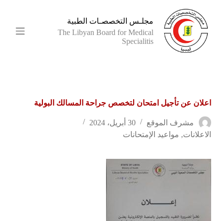
ا
ل
مجلـس التخصصـات الطبية
ت
The Libyan Board for Medical
ج
Specialitis
ا
و
ز
إ
ل
ى
اعلان عن تأجيل امتحان لتخصص جراحة المسالك البولية
ا
ل
م
مشرف الموقع
30 أبريل، 2024
ح
الاعلانات
,
مواعيد الإمتحانات
ت
و
ى