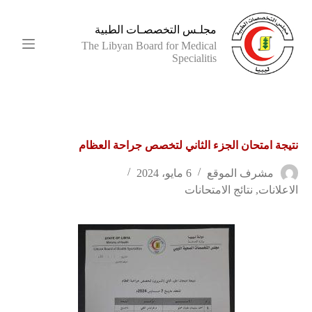
ا
ل
مجلـس التخصصـات الطبية
ت
The Libyan Board for Medical
ج
Specialitis
ا
و
ز
إ
ل
ى
نتيجة امتحان الجزء الثاني لتخصص جراحة العظام
ا
ل
م
مشرف الموقع
6 مايو، 2024
ح
الاعلانات
,
نتائج الامتحانات
ت
و
ى