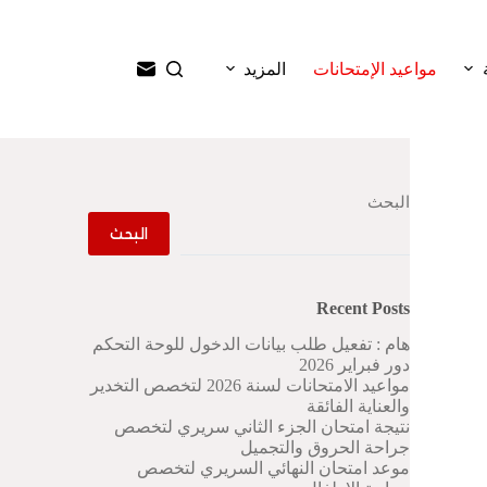
ا
ل
ت
مواعيد الإمتحانات
المزيد
ج
ا
و
ز
إ
ل
البحث
ى
ا
البحث
ل
م
ح
Recent Posts
ت
و
هام : تفعيل طلب بيانات الدخول للوحة التحكم
ى
دور فبراير 2026
مواعيد الامتحانات لسنة 2026 لتخصص التخدير
والعناية الفائقة
نتيجة امتحان الجزء الثاني سريري لتخصص
جراحة الحروق والتجميل
موعد امتحان النهائي السريري لتخصص