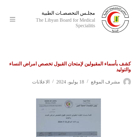
ا
ل
مجلـس التخصصـات الطبية
ت
The Libyan Board for Medical
ج
Specialitis
ا
و
ز
إ
ل
ى
كشف بأسماء المقبولين لإمتحان القبول تخصص امراض النساء
ا
والتوليد
ل
م
ح
مشرف الموقع
18 يوليو، 2024
الاعلانات
ت
و
ى