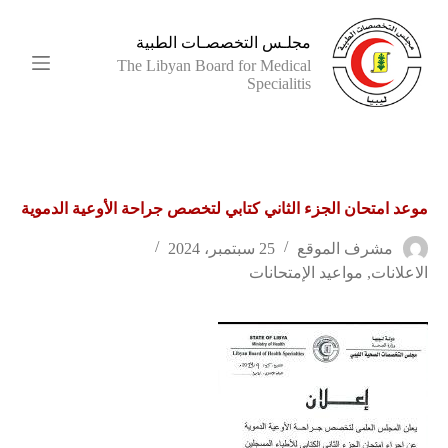
ا
ل
مجلـس التخصصـات الطبية
ت
The Libyan Board for Medical
ج
Specialitis
ا
و
ز
إ
ل
ى
موعد امتحان الجزء الثاني كتابي لتخصص جراحة الأوعية الدموية
ا
ل
م
مشرف الموقع
25 سبتمبر، 2024
ح
الاعلانات
,
مواعيد الإمتحانات
ت
و
ى