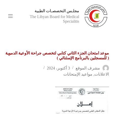
ا
ل
مجلـس التخصصـات الطبية
ت
The Libyan Board for Medical
ج
Specialitis
ا
و
ز
إ
ل
ى
موعد امتحان الجزء الثاني كتابي لتخصص جراحة الأوعية الدموية
ا
( للمسجلين بالبرنامج الإسثنائي )
ل
م
ح
مشرف الموقع
3 أكتوبر، 2024
ت
الاعلانات
,
مواعيد الإمتحانات
و
ى