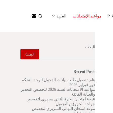
ا
ل
ت
مواعيد الإمتحانات
المزيد
ج
ا
و
ز
إ
ل
البحث
ى
ا
البحث
ل
م
ح
Recent Posts
ت
و
هام : تفعيل طلب بيانات الدخول للوحة التحكم
ى
دور فبراير 2026
مواعيد الامتحانات لسنة 2026 لتخصص التخدير
والعناية الفائقة
نتيجة امتحان الجزء الثاني سريري لتخصص
جراحة الحروق والتجميل
موعد امتحان النهائي السريري لتخصص