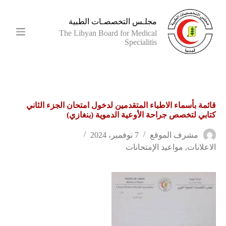
ا
ل
مجلـس التخصصـات الطبية
ت
The Libyan Board for Medical
ج
Specialitis
ا
و
ز
إ
ل
ى
قائمة بأسماء الاطباء المتقدمين لدخول امتحان الجزء الثاني
ا
كتابي لتخصص جراحة الأوعية الدموية (بنغازي)
ل
م
ح
مشرف الموقع
7 نوفمبر، 2024
ت
الاعلانات
,
مواعيد الإمتحانات
و
ى