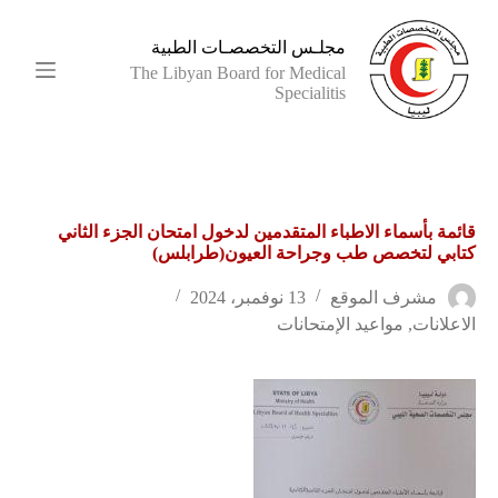
ا
ل
مجلـس التخصصـات الطبية
ت
The Libyan Board for Medical
ج
Specialitis
ا
و
ز
إ
ل
ى
قائمة بأسماء الاطباء المتقدمين لدخول امتحان الجزء الثاني
ا
كتابي لتخصص طب وجراحة العيون(طرابلس)
ل
م
ح
مشرف الموقع
13 نوفمبر، 2024
ت
الاعلانات
,
مواعيد الإمتحانات
و
ى