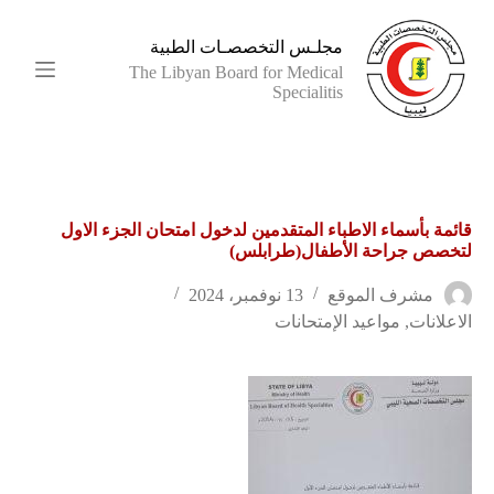
ا
ل
مجلـس التخصصـات الطبية
ت
The Libyan Board for Medical
ج
Specialitis
ا
و
ز
إ
ل
ى
قائمة بأسماء الاطباء المتقدمين لدخول امتحان الجزء الاول
ا
لتخصص جراحة الأطفال(طرابلس)
ل
م
ح
مشرف الموقع
13 نوفمبر، 2024
ت
الاعلانات
,
مواعيد الإمتحانات
و
ى