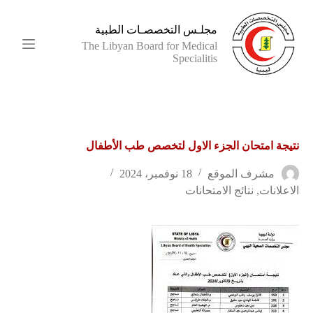
ا
ل
مجلـس التخصصـات الطبية
ت
The Libyan Board for Medical
ج
Specialitis
ا
و
ز
إ
ل
ى
نتيجة امتحان الجزء الاول لتخصص طب الأطفال
ا
ل
م
مشرف الموقع
18 نوفمبر، 2024
ح
الاعلانات
,
نتائج الامتحانات
ت
و
ى