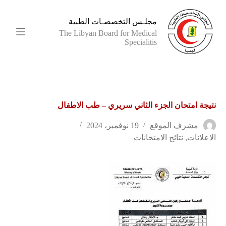
ا
ل
مجلـس التخصصـات الطبية
ت
The Libyan Board for Medical
ج
Specialitis
ا
و
ز
إ
ل
ى
نتيجة امتحان الجزء الثاني سريري – طب الاطفال
ا
ل
م
مشرف الموقع
19 نوفمبر، 2024
ح
الاعلانات
,
نتائج الامتحانات
ت
و
ى