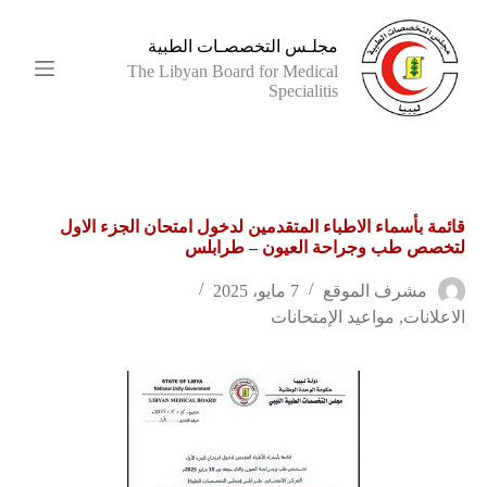
ا
ل
مجلـس التخصصـات الطبية
ت
The Libyan Board for Medical
ج
Specialitis
ا
و
ز
إ
ل
ى
قائمة بأسماء الاطباء المتقدمين لدخول امتحان الجزء الاول
ا
لتخصص طب وجراحة العيون – طرابلس
ل
م
ح
مشرف الموقع
7 مايو، 2025
ت
الاعلانات
,
مواعيد الإمتحانات
و
ى