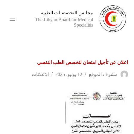
ا
ل
مجلـس التخصصـات الطبية
ت
The Libyan Board for Medical
ج
Specialitis
ا
و
ز
إ
ل
ى
اعلان عن تأجيل امتحان لتخصص الطب النفسي
ا
ل
م
مشرف الموقع
12 يونيو، 2025
الاعلانات
ح
ت
و
ى