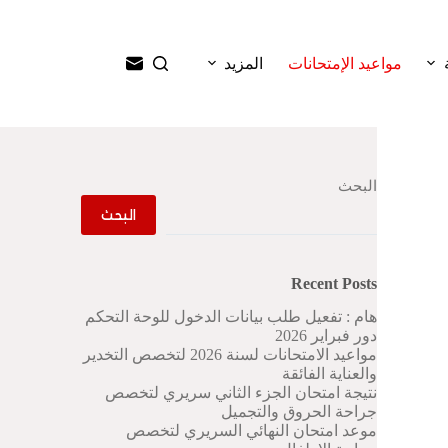
ا
ل
ت
مواعيد الإمتحانات
المزيد
ج
ا
و
ز
إ
ل
البحث
ى
ا
البحث
ل
م
ح
Recent Posts
ت
و
هام : تفعيل طلب بيانات الدخول للوحة التحكم
ى
دور فبراير 2026
مواعيد الامتحانات لسنة 2026 لتخصص التخدير
والعناية الفائقة
نتيجة امتحان الجزء الثاني سريري لتخصص
جراحة الحروق والتجميل
موعد امتحان النهائي السريري لتخصص