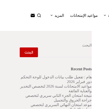
ا
ل
ت
مواعيد الإمتحانات
المزيد
ج
ا
و
ز
إ
ل
البحث
ى
ا
البحث
ل
م
ح
Recent Posts
ت
و
هام : تفعيل طلب بيانات الدخول للوحة التحكم
ى
دور فبراير 2026
مواعيد الامتحانات لسنة 2026 لتخصص التخدير
والعناية الفائقة
نتيجة امتحان الجزء الثاني سريري لتخصص
جراحة الحروق والتجميل
موعد امتحان النهائي السريري لتخصص