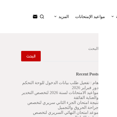
ا
ل
ت
مواعيد الإمتحانات
المزيد
ج
ا
و
ز
إ
ل
البحث
ى
ا
البحث
ل
م
ح
Recent Posts
ت
و
هام : تفعيل طلب بيانات الدخول للوحة التحكم
ى
دور فبراير 2026
مواعيد الامتحانات لسنة 2026 لتخصص التخدير
والعناية الفائقة
نتيجة امتحان الجزء الثاني سريري لتخصص
جراحة الحروق والتجميل
موعد امتحان النهائي السريري لتخصص